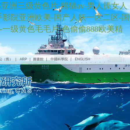
院-亚洲三级黄色片-熊猫av-男人操女人
手影院亚洲欧美-国产人妖一区二区-国
-一级黄色毛毛片-色偷偷888欧美精
公（舊）
|
ARP
|
圖書館
|
中國科學院
|
ENGLISH