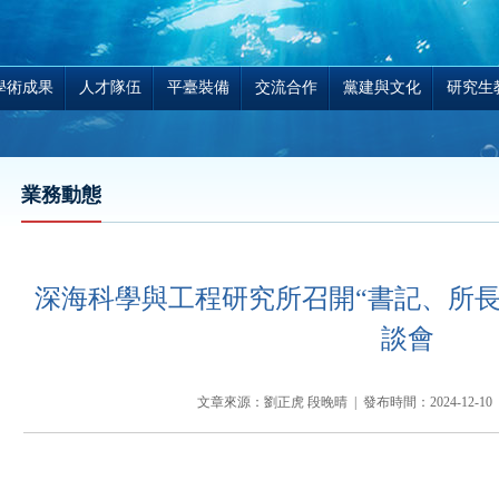
學術成果
人才隊伍
平臺裝備
交流合作
黨建與文化
研究生
業務動態
深海科學與工程研究所召開“書記、所長
談會
文章來源：劉正虎 段晚晴 | 發布時間：2024-12-10 