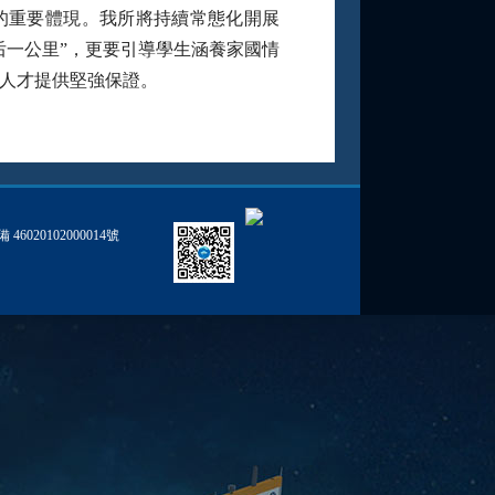
的重要體現。我所將持續常態化開展
后一公里”，更要引導學生涵養家國情
人才提供堅強保證。
46020102000014號