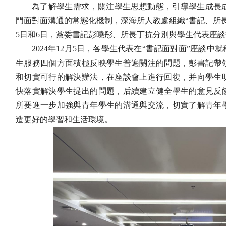
為了解學生需求，關注學生思想動態，引導學生成長
門面對面溝通的常態化機制，深海所人教處組織“書記、所
5日和6日，黨委書記彭曉彤、所長丁抗分別與學生代表座
2024
年12月5日，各學生代表在“書記面對面”座談中
生服務四個方面積極反映學生普遍關注的問題，彭書記帶
和切實可行的解決辦法，在座談會上進行回復，并向學生
快落實解決學生提出的問題，后續建立健全學生的意見反
所要進一步加強與青年學生的溝通與交流，切實了解青年
造更好的學習和生活環境。