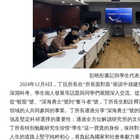
彭曉彤書記與學生代表
2024
年12月6日，丁抗所長在“所長面對面”座談中就
深淵科考、學生個人發展等話題與同學們展開深入交流。從
從“蛟龍”號、“深海勇士”號到“奮斗者”號，丁所長生動詮
領域的人共同參與的事業。丁所長通過分享“深海勇士”號
強及堅定科研選擇的重要性；通過全方位解讀研究所的文
丁所長特別勉勵研究生珍惜“學生”這一寶貴的身份，保持
人生的道路上堅守純粹初心，肩負起為國家和社會奉獻力量