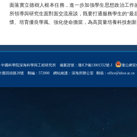
面落實立德樹人根本任務，進一步加強學生思想政治工作
所領導與研究生面對面交流座談，既要打通服務學生的“最
懷、培育優良學風、強化使命擔當，為高質量培養科技創新
ght © 中國科學院深海科學與工程研究所 備案證號：
瓊ICP備13001552號-1
瓊公網安備 
亞市鹿回頭路28號 郵編：572000 網站維護：深海所辦公室 郵箱：
office@idsse.ac.cn