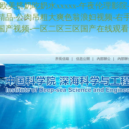
-欧美挤奶吃奶水xxxxx-午夜伦理影
视精品-公肉吊粗大爽色翁浪妇视频-右
4国产视频-一区二区三区国产在线观看
所長信箱
|
信息公開
|
內部辦公
|
內部辦