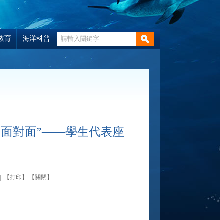
教育
海洋科普
面對面”——學生代表座
| 【
打印
】 【
關閉
】