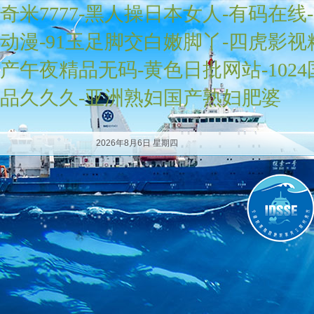
奇米7777-黑人操日本女人-有码在线
动漫-91玉足脚交白嫩脚丫-四虎影
产午夜精品无码-黄色日批网站-102
品久久久-亚洲熟妇国产熟妇肥婆
2026年8月6日 星期四