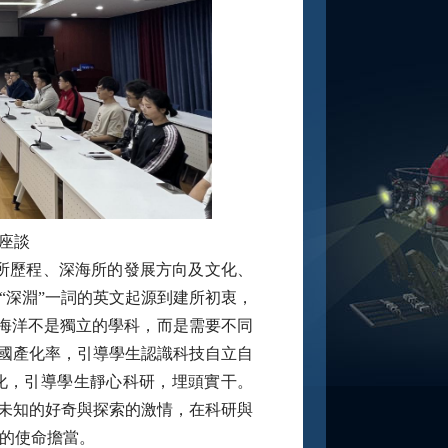
座談
建所歷程、深海所的發展方向及文化、
“深淵”一詞的英文起源到建所初衷，
釋海洋不是獨立的學科，而是需要不同
的國產化率，引導學生認識科技自立自
化，引導學生靜心科研，埋頭實干。
對未知的好奇與探索的激情，在科研與
的使命擔當。